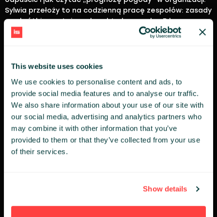
Sylwia przełoży to na codzienną pracę zespołów: zasady
gry, krótkie postoje na korektę kursu, plan B bez
dramatów.
Bez patosu, za to konkretnie: mniej chaosu, więcej
współpracy i decyzje, które dowożą wynik i pozwalają
This website uses cookies
„wejść i bezpiecznie zejść".
We use cookies to personalise content and ads, to
provide social media features and to analyse our traffic.
ŚCIEŻKA:
We also share information about your use of our site with
Business Strategy
Leadership
People&Culture
our social media, advertising and analytics partners who
may combine it with other information that you’ve
provided to them or that they’ve collected from your use
SYLWIA HULL-WOSIEK
of their services.
Concordia Design
Show details
SZYMON ZIOBROWSKI
Tatrzański Park Narodowy