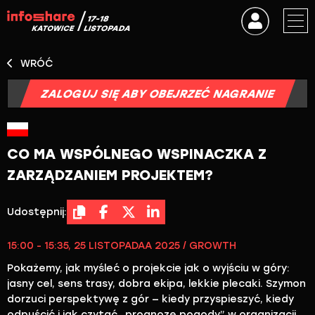
WRÓĆ
ZALOGUJ SIĘ ABY OBEJRZEĆ NAGRANIE
CO MA WSPÓLNEGO WSPINACZKA Z
ZARZĄDZANIEM PROJEKTEM?
Udostępnij:
15:00 - 15:35, 25 LISTOPADAA 2025 / GROWTH
Pokażemy, jak myśleć o projekcie jak o wyjściu w góry:
jasny cel, sens trasy, dobra ekipa, lekkie plecaki. Szymon
dorzuci perspektywę z gór — kiedy przyspieszyć, kiedy
odpuścić i jak czytać „prognozę pogody” w organizacji.