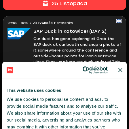
25 Listopada
09:00 - 15:10 / Aktywności Partnerów
SAP Duck in Katowice! (DAY 2)
Our duck has gone exploring! 📸 Grab the
SAP duck at our booth and snap a photo of
it somewhere around the conference and
outside—bonus points for iconic Katowice
vibes. Show us where our duck ends up! This
contest will last 2 days and ...
10:00 - 16:00 / Aktywności Partnerów
This website uses cookies
Extentum AI | Odwiedź nasze
We use cookies to personalise content and ads, to
stoisko i zobacz, jak szybko i
provide social media features and to analyse our traffic.
bezpiecznie przekształcić swoją
We also share information about your use of our site with
organizację w AI-driven!
our social media, advertising and analytics partners who
Odwiedź nasze stoisko i zobacz, jak szybko
may combine it with other information that you’ve
i bezpiecznie przekształcić swoją