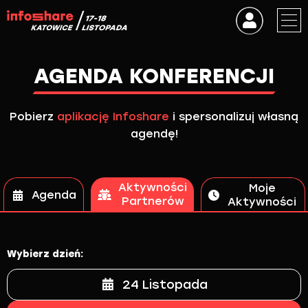
AGENDA KONFERENCJI
Pobierz
aplikację Infoshare
i spersonalizuj własną
agendę!
Aktywności
Moje
Agenda
Partnerów
Aktywności
Wybierz dzień:
24 Listopada