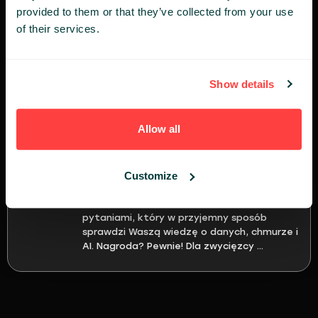
provided to them or that they’ve collected from your use
organizację w AI-driven! Pokażemy Ci, jak
dzięki Extentum AI i Productive24
of their services.
zautomatyzujesz procesy, uporządkujesz
dane i bezpiecznie wdrożysz GenAI w swojej
...
Show details
10:00 - 15:00 / Aktywności Partnerów
Allow all
Datumo Data & Cloud Quest.
Wygraj zestaw LEGO!
Customize
Cześć Uczestnicy Infoshare Katowice!
Zapraszamy Was do udziału w Datumo Data
& Cloud Quest — krótkim konkursie z 9
pytaniami, który w przyjemny sposób
sprawdzi Waszą wiedzę o danych, chmurze i
AI. Nagroda? Pewnie! Dla zwycięzcy ...